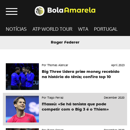
NOTÍCIAS
ATP WORLD TOUR
WTA
PORTUGAL
Roger Federer
Por Thomas Alencar
April 2023
Big Three lidera prize money recebido
na história do tênis; confira top 10
Por Tiago Ferraz
December 2020
Massú: «Se há tenista que pode
competir com o Big 3 é o Thiem»