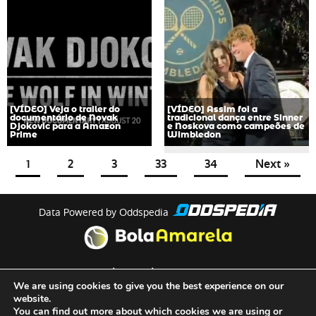
[VÍDEO] Veja o trailer do
[VÍDEO] Assim foi a
documentário de Novak
tradicional dança entre Sinner
Djokovic para a Amazon
e Noskova como campeões de
Prime
Wimbledon
1
2
3
33
34
Next »
Data Powered by Oddspedia
theme by
meow
We are using cookies to give you the best experience on our
website.
You can find out more about which cookies we are using or