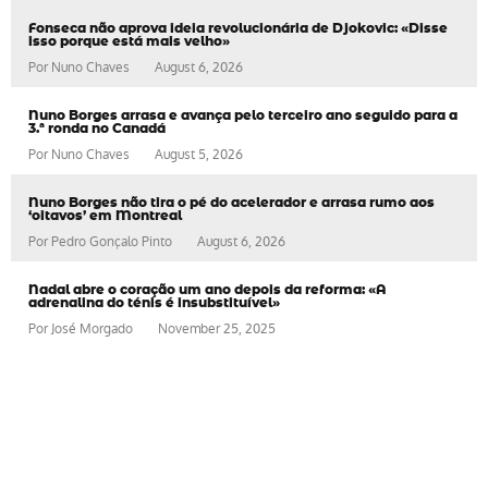
Fonseca não aprova ideia revolucionária de Djokovic: «Disse
isso porque está mais velho»
Por
Nuno Chaves
August 6, 2026
Nuno Borges arrasa e avança pelo terceiro ano seguido para a
3.ª ronda no Canadá
Por
Nuno Chaves
August 5, 2026
Nuno Borges não tira o pé do acelerador e arrasa rumo aos
‘oitavos’ em Montreal
Por
Pedro Gonçalo Pinto
August 6, 2026
Nadal abre o coração um ano depois da reforma: «A
adrenalina do ténis é insubstituível»
Por
José Morgado
November 25, 2025