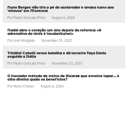
Nuno Borges não tira o pé do acelerador e arrasa rumo aos
‘oitavos’ em Montreal
Por
Pedro Gonçalo Pinto
August 6, 2026
Nadal abre o coração um ano depois da reforma: «A
adrenalina do ténis é insubstituível»
Por
José Morgado
November 25, 2025
Tritália! Cobolli vence batalha e dá terceira Taça Davis
seguida a Itália
Por
Pedro Gonçalo Pinto
November 23, 2025
O inovador método de treino de Alcaraz que envolve tapar… o
olho direito: quais os benefícios?
Por
Nuno Chaves
August 6, 2026