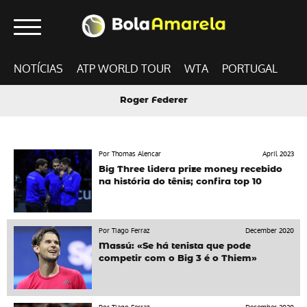
NOTÍCIAS
ATP WORLD TOUR
WTA
PORTUGAL
Roger Federer
Por Thomas Alencar
April 2023
Big Three lidera prize money recebido
na história do tênis; confira top 10
Por Tiago Ferraz
December 2020
Massú: «Se há tenista que pode
competir com o Big 3 é o Thiem»