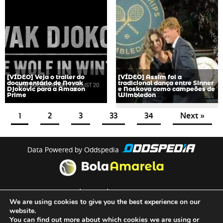
[VÍDEO] Veja o trailer do
[VÍDEO] Assim foi a
documentário de Novak
tradicional dança entre Sinner
Djokovic para a Amazon
e Noskova como campeões de
Prime
Wimbledon
1
2
3
33
34
Next »
Data Powered by Oddspedia
theme by
meow
We are using cookies to give you the best experience on our
website.
You can find out more about which cookies we are using or