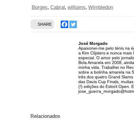
Borges
Cabral
williams
Wimbledon
SHARE
José Morgado
Apaixonei-me pelo ténis na ép
a Kim Clijsters e nunca mai
especial. O amor pelo jornali
Bola Amarela em 2008, ainda 
minha vida. Trabalhei no Re
sobre a bolinha amarela na Sp
três dos quatro Grand Slams 
das Davis Cup Finals, muitas
(!) edições do Estoril Open. E
jose_guerra_morgado@hotm
Relacionados