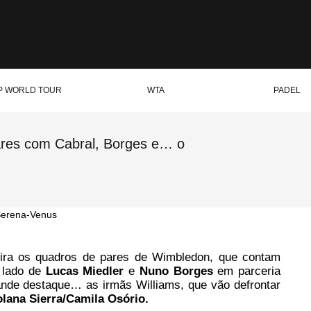
P WORLD TOUR
WTA
PADEL
ares com Cabral, Borges e… o
eira os quadros de pares de Wimbledon, que contam
 lado de
Lucas Miedler
e
Nuno Borges
em parceria
nde destaque… as irmãs Williams, que vão defrontar
lana Sierra/Camila Osório.