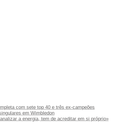
completa com sete top 40 e três ex-campeões
singulares em Wimbledon
nalizar a energia, tem de acreditar em si próprio»