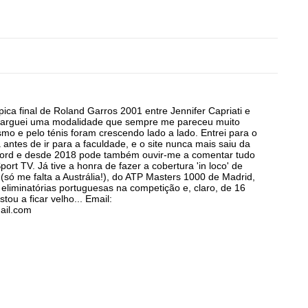
ica final de Roland Garros 2001 entre Jennifer Capriati e
s larguei uma modalidade que sempre me pareceu muito
smo e pelo ténis foram crescendo lado a lado. Entrei para o
antes de ir para a faculdade, e o site nunca mais saiu da
cord e desde 2018 pode também ouvir-me a comentar tudo
ort TV. Já tive a honra de fazer a cobertura 'in loco' de
(só me falta a Austrália!), do ATP Masters 1000 de Madrid,
 eliminatórias portuguesas na competição e, claro, de 16
stou a ficar velho... Email:
ail.com