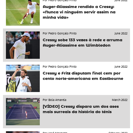
Por Pedro Gonçalo Pinto
June 2022
Auger-Aliassime rendido a Cressy:
«Nunca vi ninguém servir assim na
minha vida»
Por Pedro Gonçalo Pinto
June 2022
Cressy sobe 133 vezes à rede e arruma
Auger-Aliassime em Wimbledon
Por Pedro Gonçalo Pinto
June 2022
Cressy e Fritz disputam final cem por
cento norte-americana em Eastbourne
Por Bola Amarela
March 2022
[VÍDEO] Cressy dispara um dos ases
mais surreais da história do ténis