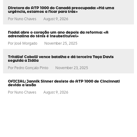
Diretora do ATP 1000 do Canadá preocupada: «Há uma
urgência, estamos a ficar para trás»
Por
Nuno Chaves
August 9, 2026
Nadal abre o coração um ano depois da reforma: «A
adrenalina do ténis é insubstituível»
Por
José Morgado
November 25, 2025
Tritália! Cobolli vence batalha e dá terceira Taça Davis
seguida a Itália
Por
Pedro Gonçalo Pinto
November 23, 2025
OFICIAL: Jannik Sinner desiste do ATP 1000 de Cincinnati
devido a lesão
Por
Nuno Chaves
August 9, 2026