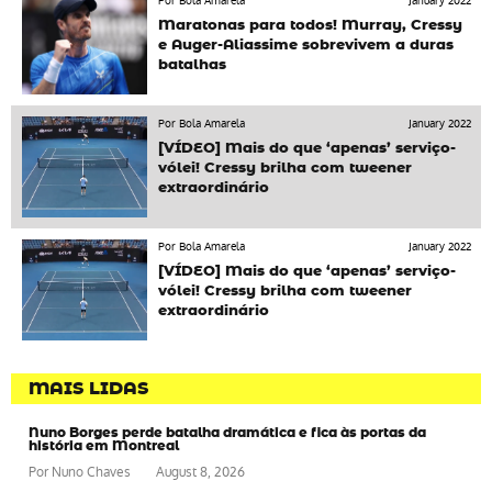
Por Bola Amarela
January 2022
Maratonas para todos! Murray, Cressy
e Auger-Aliassime sobrevivem a duras
batalhas
Por Bola Amarela
January 2022
[VÍDEO] Mais do que ‘apenas’ serviço-
vólei! Cressy brilha com tweener
extraordinário
Por Bola Amarela
January 2022
[VÍDEO] Mais do que ‘apenas’ serviço-
vólei! Cressy brilha com tweener
extraordinário
MAIS LIDAS
Nuno Borges perde batalha dramática e fica às portas da
história em Montreal
Por
Nuno Chaves
August 8, 2026