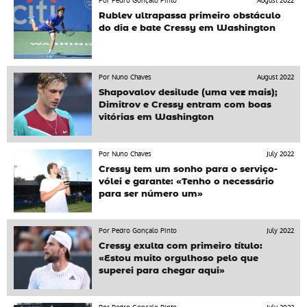
Por Pedro Gonçalo Pinto
August 2022
Rublev ultrapassa primeiro obstáculo
do dia e bate Cressy em Washington
Por Nuno Chaves
August 2022
Shapovalov desilude (uma vez mais);
Dimitrov e Cressy entram com boas
vitórias em Washington
Por Nuno Chaves
July 2022
Cressy tem um sonho para o serviço-
vólei e garante: «Tenho o necessário
para ser número um»
Por Pedro Gonçalo Pinto
July 2022
Cressy exulta com primeiro título:
«Estou muito orgulhoso pelo que
superei para chegar aqui»