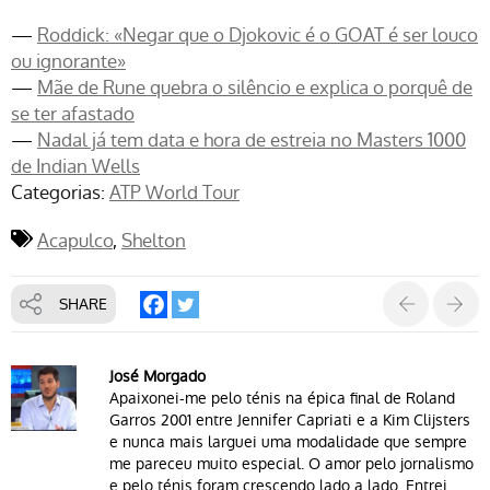
—
Roddick: «Negar que o Djokovic é o GOAT é ser louco
ou ignorante»
—
Mãe de Rune quebra o silêncio e explica o porquê de
se ter afastado
—
Nadal já tem data e hora de estreia no Masters 1000
de Indian Wells
Categorias:
ATP World Tour
Acapulco
Shelton
SHARE
José Morgado
Apaixonei-me pelo ténis na épica final de Roland
Garros 2001 entre Jennifer Capriati e a Kim Clijsters
e nunca mais larguei uma modalidade que sempre
me pareceu muito especial. O amor pelo jornalismo
e pelo ténis foram crescendo lado a lado. Entrei