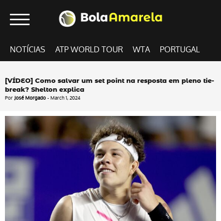
NOTÍCIAS
ATP WORLD TOUR
WTA
PORTUGAL
[VÍDEO] Como salvar um set point na resposta em pleno tie-
break? Shelton explica
Por
José Morgado
- March 1, 2024