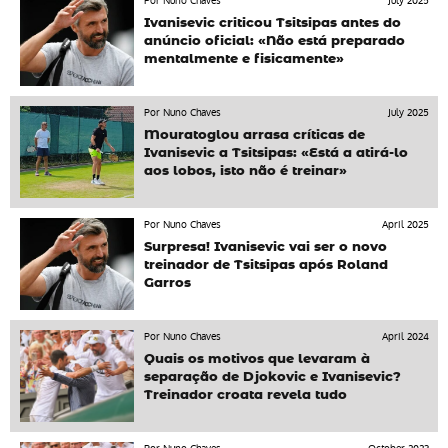
Por Nuno Chaves
July 2025
Ivanisevic criticou Tsitsipas antes do
anúncio oficial: «Não está preparado
mentalmente e fisicamente»
Por Nuno Chaves
July 2025
Mouratoglou arrasa críticas de
Ivanisevic a Tsitsipas: «Está a atirá-lo
aos lobos, isto não é treinar»
Por Nuno Chaves
April 2025
Surpresa! Ivanisevic vai ser o novo
treinador de Tsitsipas após Roland
Garros
Por Nuno Chaves
April 2024
Quais os motivos que levaram à
separação de Djokovic e Ivanisevic?
Treinador croata revela tudo