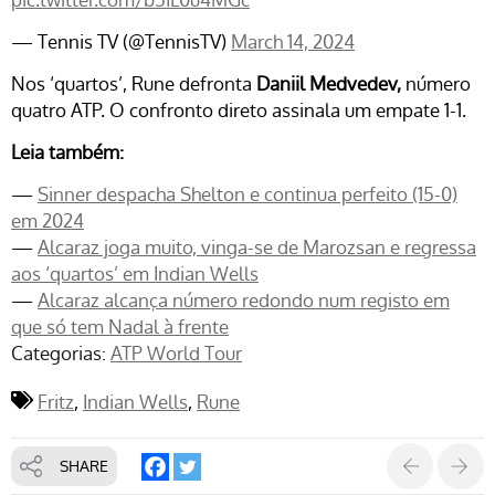
— Tennis TV (@TennisTV)
March 14, 2024
Nos ‘quartos’, Rune defronta
Daniil Medvedev,
número
quatro ATP. O confronto direto assinala um empate 1-1.
Leia também:
—
Sinner despacha Shelton e continua perfeito (15-0)
em 2024
—
Alcaraz joga muito, vinga-se de Marozsan e regressa
aos ‘quartos’ em Indian Wells
—
Alcaraz alcança número redondo num registo em
que só tem Nadal à frente
Categorias:
ATP World Tour
Fritz
Indian Wells
Rune
SHARE