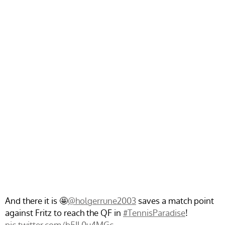
And there it is 🤩
@holgerrune2003
saves a match point
against Fritz to reach the QF in
#TennisParadise
!
pic.twitter.com/b5IL0u4MGc