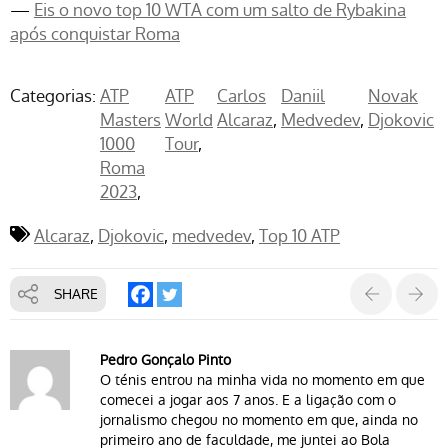
—
Eis o novo top 10 WTA com um salto de Rybakina
após conquistar Roma
Categorias:
ATP
ATP
Carlos
Daniil
Novak
Masters
World
Alcaraz
Medvedev
Djokovic
1000
Tour
Roma
2023
Alcaraz
Djokovic
medvedev
Top 10 ATP
SHARE
Pedro Gonçalo Pinto
O ténis entrou na minha vida no momento em que
comecei a jogar aos 7 anos. E a ligação com o
jornalismo chegou no momento em que, ainda no
primeiro ano de faculdade, me juntei ao Bola