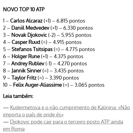
NOVO TOP 10 ATP
1 –
Carlos Alcaraz
(+1) – 6.815 pontos
2 –
Daniil Medvedev
(+1) – 6.330 pontos
3 –
Novak Djokovic
(-2) – 5.955 pontos
4 –
Casper Ruud
(=) – 4.915 pontos
5 –
Stefanos Tsitsipas
(=) – 4.775 pontos
6 –
Holger Rune
(+1) – 4.375 pontos
7 –
Andrey Rublev
(-1) – 4.270 pontos
8 –
Jannik Sinner
(=) – 3.435 pontos
9 –
Taylor Fritz
(=) – 3.390 pontos
10 –
Felix Auger-Aliassime
(=) – 3.065 pontos
Leia também:
—
Kudermetova e o não cumprimento de Kalinina: «Não
importa o país de onde és»
—
Djokovic pode cair para o terceiro posto ATP ainda
em Roma