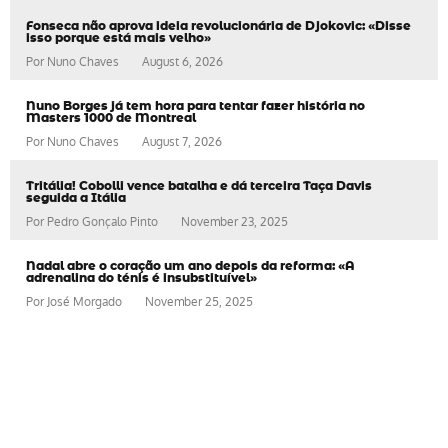
Fonseca não aprova ideia revolucionária de Djokovic: «Disse
isso porque está mais velho»
Por
Nuno Chaves
August 6, 2026
Nuno Borges já tem hora para tentar fazer história no
Masters 1000 de Montreal
Por
Nuno Chaves
August 7, 2026
Tritália! Cobolli vence batalha e dá terceira Taça Davis
seguida a Itália
Por
Pedro Gonçalo Pinto
November 23, 2025
Nadal abre o coração um ano depois da reforma: «A
adrenalina do ténis é insubstituível»
Por
José Morgado
November 25, 2025