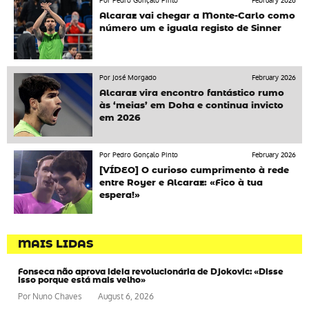
Por Pedro Gonçalo Pinto
February 2026
Alcaraz vai chegar a Monte-Carlo como
número um e iguala registo de Sinner
Por José Morgado
February 2026
Alcaraz vira encontro fantástico rumo
às ‘meias’ em Doha e continua invicto
em 2026
Por Pedro Gonçalo Pinto
February 2026
[VÍDEO] O curioso cumprimento à rede
entre Royer e Alcaraz: «Fico à tua
espera!»
MAIS LIDAS
Fonseca não aprova ideia revolucionária de Djokovic: «Disse
isso porque está mais velho»
Por
Nuno Chaves
August 6, 2026