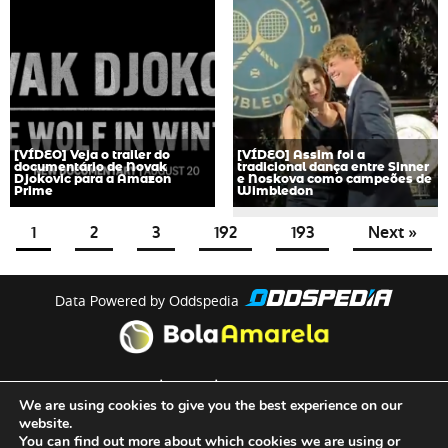
[VÍDEO] Veja o trailer do
[VÍDEO] Assim foi a
documentário de Novak
tradicional dança entre Sinner
Djokovic para a Amazon
e Noskova como campeões de
Prime
Wimbledon
1
2
3
192
193
Next »
Data Powered by Oddspedia
theme by
meow
We are using cookies to give you the best experience on our
website.
You can find out more about which cookies we are using or