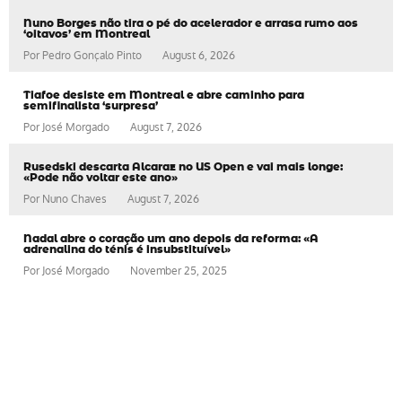
Nuno Borges não tira o pé do acelerador e arrasa rumo aos
‘oitavos’ em Montreal
Por
Pedro Gonçalo Pinto
August 6, 2026
Tiafoe desiste em Montreal e abre caminho para
semifinalista ‘surpresa’
Por
José Morgado
August 7, 2026
Rusedski descarta Alcaraz no US Open e vai mais longe:
«Pode não voltar este ano»
Por
Nuno Chaves
August 7, 2026
Nadal abre o coração um ano depois da reforma: «A
adrenalina do ténis é insubstituível»
Por
José Morgado
November 25, 2025