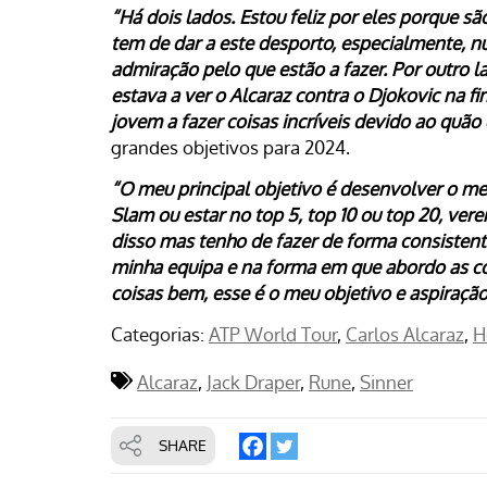
“Há dois lados. Estou feliz por eles porque 
tem de dar a este desporto, especialmente, 
admiração pelo que estão a fazer. Por outro
estava a ver o Alcaraz contra o Djokovic na f
jovem a fazer coisas incríveis devido ao quã
grandes objetivos para 2024.
“O meu principal objetivo é desenvolver o me
Slam ou estar no top 5, top 10 ou top 20, ver
disso mas tenho de fazer de forma consistente 
minha equipa e na forma em que abordo as cois
coisas bem, esse é o meu objetivo e aspiraçã
Categorias:
ATP World Tour
Carlos Alcaraz
H
Alcaraz
Jack Draper
Rune
Sinner
SHARE