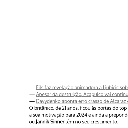
—
Fils faz revelação animadora a Ljubicic so
—
Apesar da destruição, Acapulco vai continu
—
Davydenko aponta erro crasso de Alcaraz 
O britânico, de 21 anos, ficou às portas do to
a sua motivação para 2024 e ainda a prepo
ou
Jannik Sinner
têm no seu crescimento.