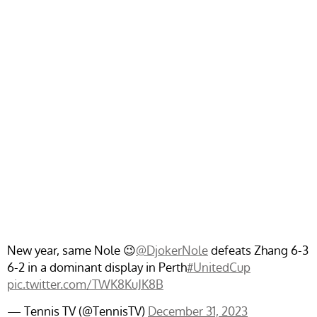
New year, same Nole 😉
@DjokerNole
defeats Zhang 6-3
6-2 in a dominant display in Perth
#UnitedCup
pic.twitter.com/TWK8KuJK8B
— Tennis TV (@TennisTV)
December 31, 2023