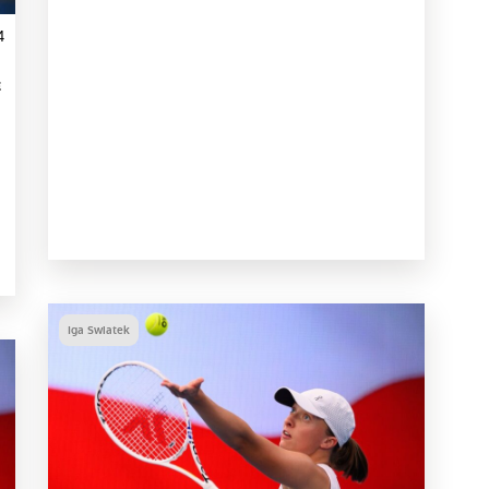
4
z
Iga Swiatek