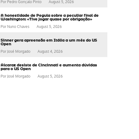
Por
Pedro Gonçalo Pinto
August 5, 2026
A honestidade de Pegula sobre a peculiar final de
Washington: «Tive jogar quase por obrigação»
Por
Nuno Chaves
August 5, 2026
Sinner gera apreensão em Itália a um mês do US
Open
Por
José Morgado
August 4, 2026
Alcaraz desiste de Cincinnati e aumenta dúvidas
para o US Open
Por
José Morgado
August 5, 2026