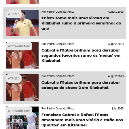
Por Pedro Gonçalo Pinto
August 2023
ATP 250
Thiem soma mais uma virada em
Kitzbuhel rumo à primeira semifinal do
ano
Por Pedro Gonçalo Pinto
August 2023
ATP World Tour
Cabral e Matos brilham para derrubar
segundos favoritos rumo às ‘meias’ em
Kitzbuhel
Por Pedro Gonçalo Pinto
August 2023
ATP 250
Cabral e Matos brilham para derrubar
cabeças de chave 2 em Kitzbuhel
Por Pedro Gonçalo Pinto
July 2023
ATP World Tour
Francisco Cabral e Rafael Matos
amealham mais uma vitória e estão nos
‘quartos’ em Kitzbuhel