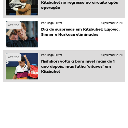
Kitzbuhel no regresso ao circuito após
operação
Por Tiago Ferraz
September 2020
ATP 250
Dia de surpresas em Kitzbuhel: Lajovic,
Sinner e Hurkacz eliminados
Por Tiago Ferraz
September 2020
ATP 250
Nishikori volta a bom nível mais de 1
ano depois, mas falha ‘oitavos’ em
Kitzbuhel