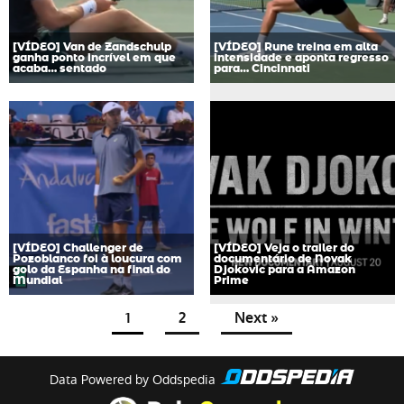
[VÍDEO] Van de Zandschulp
[VÍDEO] Rune treina em alta
ganha ponto incrível em que
intensidade e aponta regresso
acaba… sentado
para… Cincinnati
[VÍDEO] Challenger de
[VÍDEO] Veja o trailer do
Pozoblanco foi à loucura com
documentário de Novak
golo da Espanha na final do
Djokovic para a Amazon
Mundial
Prime
1
2
Next »
Data Powered by Oddspedia