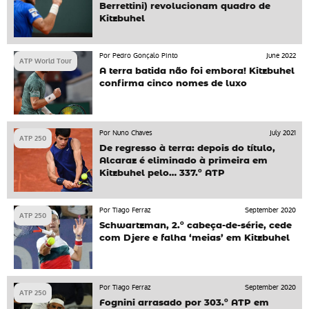
Berrettini) revolucionam quadro de
Kitzbuhel
Por Pedro Gonçalo Pinto
June 2022
ATP World Tour
A terra batida não foi embora! Kitzbuhel
confirma cinco nomes de luxo
Por Nuno Chaves
July 2021
ATP 250
De regresso à terra: depois do título,
Alcaraz é eliminado à primeira em
Kitzbuhel pelo… 337.º ATP
Por Tiago Ferraz
September 2020
ATP 250
Schwartzman, 2.º cabeça-de-série, cede
com Djere e falha ‘meias’ em Kitzbuhel
Por Tiago Ferraz
September 2020
ATP 250
Fognini arrasado por 303.º ATP em