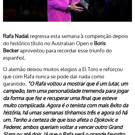
Rafa Nadal
regressa esta semana à competição depois
do histórico título no Australian Open e
Boris
Becker
aproveitou para recordar esse triunfo do
espanhol.
O alemão deixou muitos elogios a El Toro e reforçou
que com Rafa nunca se pode dar nada como
garantido.
“O Rafa voltou a mostrar que é um lutar, um
campeão, tem uma personalidade tremenda para jogar
da forma que fez e recuperar uma final que esteve
muito complicada. Agora é o tenista com mais êxito da
história, há umas semanas tínhamos três e agora só há
um. Tenho a certeza de que isso afeta o Djokovic e
Federer, ambos queriam voltar a vencer outro Grand
Slam ou até dois, já que o Rafa será o grande favorito