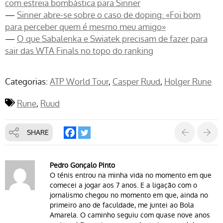
com estreia bombástica para Sinner
—
Sinner abre-se sobre o caso de doping: «Foi bom
para perceber quem é mesmo meu amigo»
—
O que Sabalenka e Swiatek precisam de fazer para
sair das WTA Finals no topo do ranking
Categorias:
ATP World Tour
Casper Ruud
Holger Rune
Rune
Ruud
SHARE
Pedro Gonçalo Pinto
O ténis entrou na minha vida no momento em que
comecei a jogar aos 7 anos. E a ligação com o
jornalismo chegou no momento em que, ainda no
primeiro ano de faculdade, me juntei ao Bola
Amarela. O caminho seguiu com quase nove anos