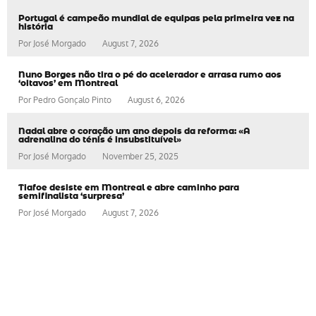
Portugal é campeão mundial de equipas pela primeira vez na
história
Por
José Morgado
August 7, 2026
Nuno Borges não tira o pé do acelerador e arrasa rumo aos
‘oitavos’ em Montreal
Por
Pedro Gonçalo Pinto
August 6, 2026
Nadal abre o coração um ano depois da reforma: «A
adrenalina do ténis é insubstituível»
Por
José Morgado
November 25, 2025
Tiafoe desiste em Montreal e abre caminho para
semifinalista ‘surpresa’
Por
José Morgado
August 7, 2026