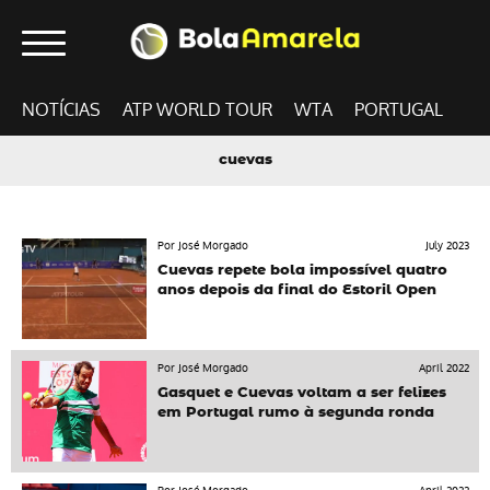
NOTÍCIAS
ATP WORLD TOUR
WTA
PORTUGAL
cuevas
Por José Morgado
July 2023
Cuevas repete bola impossível quatro
anos depois da final do Estoril Open
Por José Morgado
April 2022
Gasquet e Cuevas voltam a ser felizes
em Portugal rumo à segunda ronda