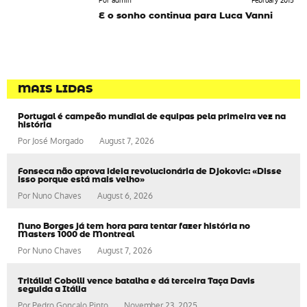
Por admin
February 2015
E o sonho continua para Luca Vanni
MAIS LIDAS
Portugal é campeão mundial de equipas pela primeira vez na
história
Por
José Morgado
August 7, 2026
Fonseca não aprova ideia revolucionária de Djokovic: «Disse
isso porque está mais velho»
Por
Nuno Chaves
August 6, 2026
Nuno Borges já tem hora para tentar fazer história no
Masters 1000 de Montreal
Por
Nuno Chaves
August 7, 2026
Tritália! Cobolli vence batalha e dá terceira Taça Davis
seguida a Itália
Por
Pedro Gonçalo Pinto
November 23, 2025