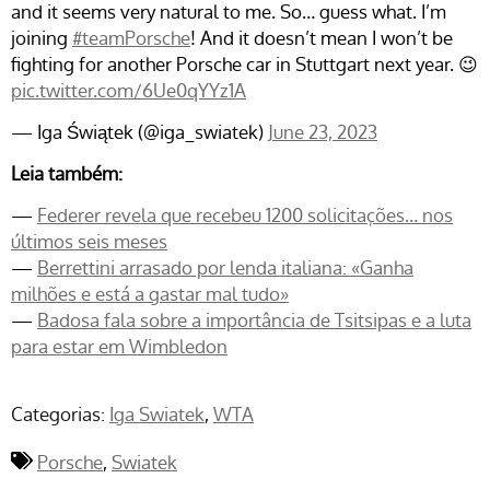
and it seems very natural to me. So… guess what. I’m
joining
#teamPorsche
! And it doesn’t mean I won’t be
fighting for another Porsche car in Stuttgart next year. 😉
pic.twitter.com/6Ue0qYYz1A
— Iga Świątek (@iga_swiatek)
June 23, 2023
Leia também:
—
Federer revela que recebeu 1200 solicitações… nos
últimos seis meses
—
Berrettini arrasado por lenda italiana: «Ganha
milhões e está a gastar mal tudo»
—
Badosa fala sobre a importância de Tsitsipas e a luta
para estar em Wimbledon
Categorias:
Iga Swiatek
WTA
Porsche
Swiatek