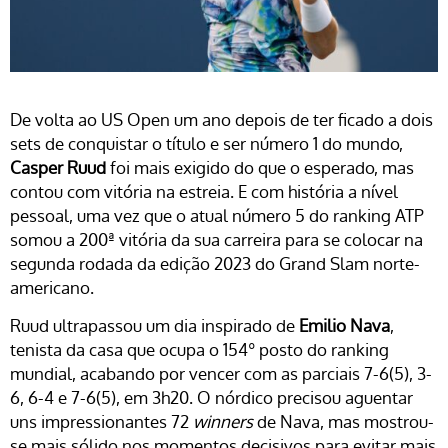
De volta ao US Open um ano depois de ter ficado a dois
sets de conquistar o título e ser número 1 do mundo,
Casper Ruud
foi mais exigido do que o esperado, mas
contou com vitória na estreia. E com história a nível
pessoal, uma vez que o atual número 5 do ranking ATP
somou a 200ª vitória da sua carreira para se colocar na
segunda rodada da edição 2023 do Grand Slam norte-
americano.
Ruud ultrapassou um dia inspirado de
Emilio Nava
,
tenista da casa que ocupa o 154º posto do ranking
mundial, acabando por vencer com as parciais 7-6(5), 3-
6, 6-4 e 7-6(5), em 3h20. O nórdico precisou aguentar
uns impressionantes 72
winners
de Nava, mas mostrou-
se mais sólido nos momentos decisivos para evitar mais