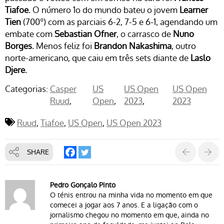
Tiafoe
. O número 1o do mundo bateu o jovem
Learner
Tien
(700º) com as parciais 6-2, 7-5 e 6-1, agendando um
embate com
Sebastian Ofner
, o carrasco de
Nuno
Borges
. Menos feliz foi
Brandon Nakashima
, outro
norte-americano, que caiu em três sets diante de
Laslo
Djere
.
Categorias:
Casper
US
US Open
US Open
Ruud
Open
2023
2023
Ruud
Tiafoe
US Open
US Open 2023
SHARE
Pedro Gonçalo Pinto
O ténis entrou na minha vida no momento em que
comecei a jogar aos 7 anos. E a ligação com o
jornalismo chegou no momento em que, ainda no