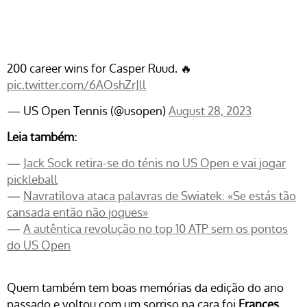
200 career wins for Casper Ruud. 🔥
pic.twitter.com/6AOshZrJll
— US Open Tennis (@usopen)
August 28, 2023
Leia também:
—
Jack Sock retira-se do ténis no US Open e vai jogar
pickleball
—
Navratilova ataca palavras de Swiatek: «Se estás tão
cansada então não jogues»
—
A autêntica revolução no top 10 ATP sem os pontos
do US Open
Quem também tem boas memórias da edição do ano
passado e voltou com um sorriso na cara foi
Frances