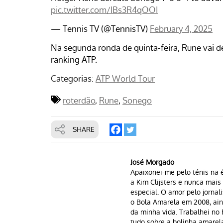
pic.twitter.com/IBs3R4qOOI
— Tennis TV (@TennisTV)
February 4, 2025
Na segunda ronda de quinta-feira, Rune vai 
ranking ATP.
Categorias:
ATP World Tour
roterdão
Rune
Sonego
SHARE
José Morgado
Apaixonei-me pelo ténis na é
a Kim Clijsters e nunca mai
especial. O amor pelo jornal
o Bola Amarela em 2008, aind
da minha vida. Trabalhei n
tudo sobre a bolinha amarela 