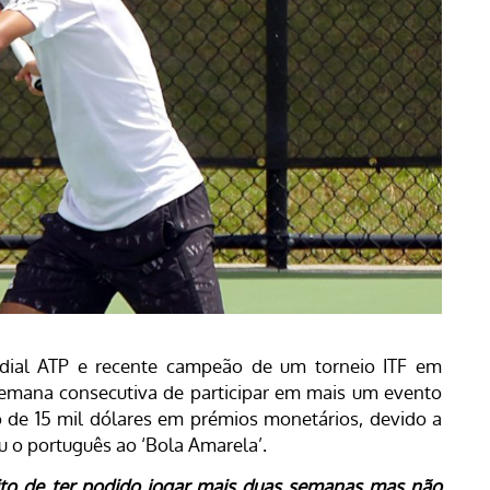
ial ATP e recente campeão de um torneio ITF em
 semana consecutiva de participar em mais um evento
 de 15 mil dólares em prémios monetários, devido a
 o português ao ‘Bola Amarela’.
uito de ter podido jogar mais duas semanas mas não