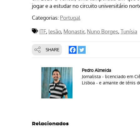
jogar e a estudar no circuito universitário no
Categorias:
Portugal
ITF
lesão
Monastir
Nuno Borges
Tunísia
SHARE
Pedro Almeida
Jornalista - licenciado em 
Lisboa - e amante de ténis 
Relacionados