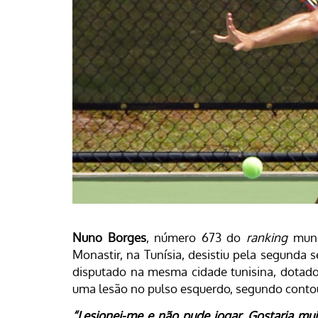
Nuno Borges
, número 673 do
ranking
mund
Monastir, na Tunísia, desistiu pela segunda
disputado na mesma cidade tunisina, dotado
uma lesão no pulso esquerdo, segundo contou
“Lesionei-me e não pude jogar. Gostaria m