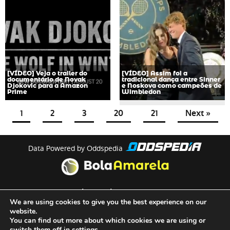
[VÍDEO] Veja o trailer do
[VÍDEO] Assim foi a
documentário de Novak
tradicional dança entre Sinner
Djokovic para a Amazon
e Noskova como campeões de
Prime
Wimbledon
1
2
3
20
21
Next »
Data Powered by Oddspedia
theme by
meow
We are using cookies to give you the best experience on our
website.
You can find out more about which cookies we are using or
Quem Somos
switch them off in
settings
.