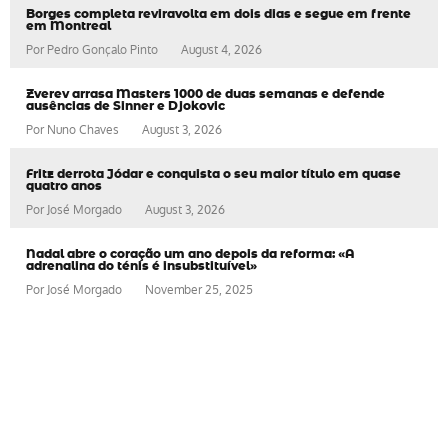
Borges completa reviravolta em dois dias e segue em frente
em Montreal
Por
Pedro Gonçalo Pinto
August 4, 2026
Zverev arrasa Masters 1000 de duas semanas e defende
ausências de Sinner e Djokovic
Por
Nuno Chaves
August 3, 2026
Fritz derrota Jódar e conquista o seu maior título em quase
quatro anos
Por
José Morgado
August 3, 2026
Nadal abre o coração um ano depois da reforma: «A
adrenalina do ténis é insubstituível»
Por
José Morgado
November 25, 2025