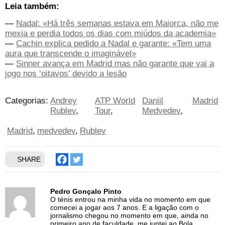
Leia também:
—
Nadal: «Há três semanas estava em Maiorca, não me
mexia e perdia todos os dias com miúdos da academia»
—
Cachin explica pedido a Nadal e garante: «Tem uma
aura que transcende o imaginável»
—
Sinner avança em Madrid mas não garante que vai a
jogo nos ‘oitavos’ devido a lesão
Categorias:
Andrey
ATP World
Daniil
Madrid
Rublev
Tour
Medvedev
Madrid
medvedev
Rublev
SHARE
Pedro Gonçalo Pinto
O ténis entrou na minha vida no momento em que
comecei a jogar aos 7 anos. E a ligação com o
jornalismo chegou no momento em que, ainda no
primeiro ano de faculdade, me juntei ao Bola