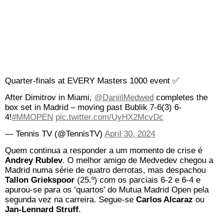
Quarter-finals at EVERY Masters 1000 event ✅
After Dimitrov in Miami,
@DaniilMedwed
completes the
box set in Madrid – moving past Bublik 7-6(3) 6-
4!
#MMOPEN
pic.twitter.com/UyHX2McvDc
— Tennis TV (@TennisTV)
April 30, 2024
Quem continua a responder a um momento de crise é
Andrey Rublev
. O melhor amigo de Medvedev chegou a
Madrid numa série de quatro derrotas, mas despachou
Tallon Griekspoor
(25.º) com os parciais 6-2 e 6-4 e
apurou-se para os ‘quartos’ do Mutua Madrid Open pela
segunda vez na carreira. Segue-se
Carlos Alcaraz
ou
Jan-Lennard Struff
.