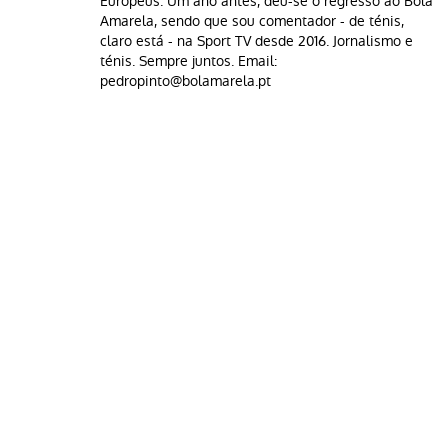
Europeus. Um ano antes, deu-se o regresso ao Bola
Amarela, sendo que sou comentador - de ténis,
claro está - na Sport TV desde 2016. Jornalismo e
ténis. Sempre juntos. Email:
pedropinto@bolamarela.pt