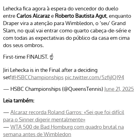
Lehecka fica agora à espera do vencedor do duelo
entre
Carlos Alcaraz
e
Roberto Bautista Agut
, enquanto
Draper vira a atenção para Wimbledon, o ‘seu’ Grand
Slam, no qual vai entrar como quarto cabeça-de-série e
com todas as expectativas do público da casa em cima
dos seus ombros.
First-time FINALIST. ☝️
Jiri Lehecka is in the Final after a deciding
set!
#HSBCChampionships
pic.twitter.com/5zfijIQJ94
— HSBC Championships (@QueensTennis)
June 21, 2025
Leia também:
—
Alcaraz recorda Roland Garros: «Sei que foi difícil
para o Sinner digerir mentalmente»
—
WTA 500 de Bad Homburg com quadro brutal na
semana antes de Wimbledon