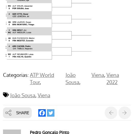
Categorias:
ATP World
João
Viena
Viena
Tour
Sousa
2022
João Sousa
Viena
SHARE
Pedro Gonçalo Pinto