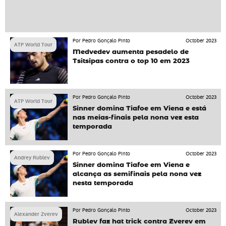
Por Pedro Gonçalo Pinto
October 2023
ATP World Tour
Medvedev aumenta pesadelo de
Tsitsipas contra o top 10 em 2023
Por Pedro Gonçalo Pinto
October 2023
ATP World Tour
Sinner domina Tiafoe em Viena e está
nas meias-finais pela nona vez esta
temporada
Por Pedro Gonçalo Pinto
October 2023
Andrey Rublev
Sinner domina Tiafoe em Viena e
alcança as semifinais pela nona vez
nesta temporada
Por Pedro Gonçalo Pinto
October 2023
Alexander Zverev
Rublev faz hat trick contra Zverev em