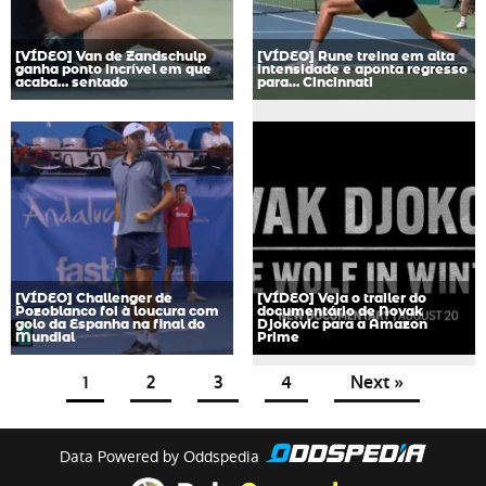
[VÍDEO] Van de Zandschulp
[VÍDEO] Rune treina em alta
ganha ponto incrível em que
intensidade e aponta regresso
acaba… sentado
para… Cincinnati
[VÍDEO] Challenger de
[VÍDEO] Veja o trailer do
Pozoblanco foi à loucura com
documentário de Novak
golo da Espanha na final do
Djokovic para a Amazon
Mundial
Prime
1
2
3
4
Next »
Data Powered by Oddspedia