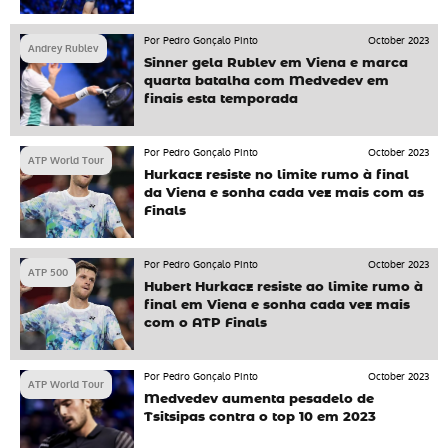
Por Pedro Gonçalo Pinto
October 2023
Andrey Rublev
Sinner gela Rublev em Viena e marca
quarta batalha com Medvedev em
finais esta temporada
Por Pedro Gonçalo Pinto
October 2023
ATP World Tour
Hurkacz resiste no limite rumo à final
da Viena e sonha cada vez mais com as
Finals
Por Pedro Gonçalo Pinto
October 2023
ATP 500
Hubert Hurkacz resiste ao limite rumo à
final em Viena e sonha cada vez mais
com o ATP Finals
Por Pedro Gonçalo Pinto
October 2023
ATP World Tour
Medvedev aumenta pesadelo de
Tsitsipas contra o top 10 em 2023