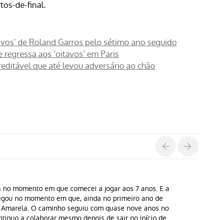
os-de-final.
tavos’ de Roland Garros pelo sétimo ano seguido
 regressa aos ‘oitavos’ em Paris
editável que até levou adversário ao chão
a no momento em que comecei a jogar aos 7 anos. E a
hegou no momento em que, ainda no primeiro ano de
a Amarela. O caminho seguiu com quase nove anos no
ntinuo a colaborar mesmo depois de sair no início de