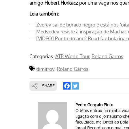
amigo
Hubert Hurkacz
por uma vaga nos quart
Leia também:
—
Zverev sai de buraco negro e está nos ‘oi
—
Medvedev resiste à inspiração de Machac e
—
[VÍDEO] Ponto do ano? Ruud faz bola inacr
Categorias:
ATP World Tour
Roland Garros
dimitrov
Roland Garros
SHARE
Pedro Gonçalo Pinto
O ténis entrou na minha vid
ligação com o jornalismo c
faculdade, me juntei ao Bol
Jornal Record, com o qual co