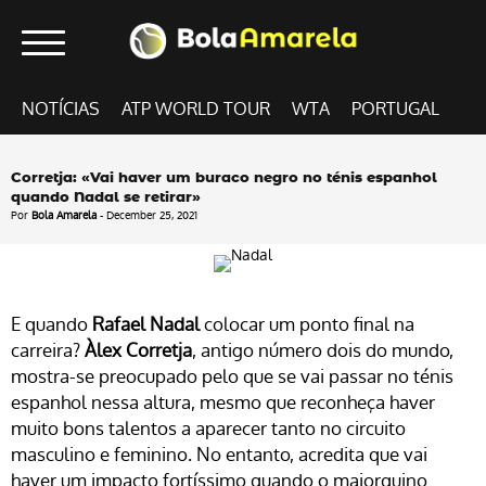
NOTÍCIAS
ATP WORLD TOUR
WTA
PORTUGAL
Corretja: «Vai haver um buraco negro no ténis espanhol
quando Nadal se retirar»
Por
Bola Amarela
- December 25, 2021
E quando
Rafael Nadal
colocar um ponto final na
carreira?
Àlex Corretja
, antigo número dois do mundo,
mostra-se preocupado pelo que se vai passar no ténis
espanhol nessa altura, mesmo que reconheça haver
muito bons talentos a aparecer tanto no circuito
masculino e feminino. No entanto, acredita que vai
haver um impacto fortíssimo quando o maiorquino