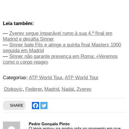
Leia também:
—
Zverev segue imparável rumo à sua 4.ª final em
Madrid e desafia Sinner
—
Sinner bate Fils e atinge a quinta final Masters 1000
seguida em Madrid
—
Sinner não garante presença em Roma: «Veremos
como o corpo reage»
Categorias:
ATP World Tour
ATP World Tour
Djokovic
Federer
Madrid
Nadal
Zverev
SHARE
Pedro Gonçalo Pinto
O ténis entrou na minha vida no momento em que