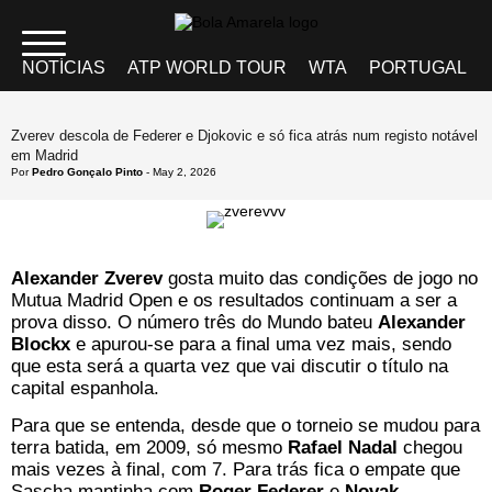
NOTÍCIAS
ATP WORLD TOUR
WTA
PORTUGAL
Zverev descola de Federer e Djokovic e só fica atrás num registo notável
em Madrid
Por
Pedro Gonçalo Pinto
- May 2, 2026
Alexander Zverev
gosta muito das condições de jogo no
Mutua Madrid Open e os resultados continuam a ser a
prova disso. O número três do Mundo bateu
Alexander
Blockx
e apurou-se para a final uma vez mais, sendo
que esta será a quarta vez que vai discutir o título na
capital espanhola.
Para que se entenda, desde que o torneio se mudou para
terra batida, em 2009, só mesmo
Rafael Nadal
chegou
mais vezes à final, com 7. Para trás fica o empate que
Sascha mantinha com
Roger Federer
e
Novak