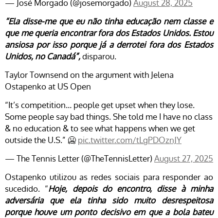
— José Morgado (@josemorgado)
August 28, 2025
“Ela disse-me que eu não tinha educação nem classe e
que me queria encontrar fora dos Estados Unidos. Estou
ansiosa por isso porque já a derrotei fora dos Estados
Unidos, no Canadá”,
disparou.
Taylor Townsend on the argument with Jelena
Ostapenko at US Open
“It’s competition… people get upset when they lose.
Some people say bad things. She told me I have no class
& no education & to see what happens when we get
outside the U.S.” 🥶
pic.twitter.com/tLgPDOznJY
— The Tennis Letter (@TheTennisLetter)
August 27, 2025
Ostapenko utilizou as redes sociais para responder ao
sucedido. “
Hoje, depois do encontro, disse à minha
adversária que ela tinha sido muito desrespeitosa
porque houve um ponto decisivo em que a bola bateu