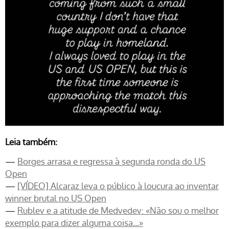
Leia também:
—
Borges arrasa e regressa à segunda ronda do US
Open
—
[VÍDEO] Alcaraz leva o público à loucura ao inventar
winner brutal no US Open
—
Rublev e a atitude de Medvedev: «Não sou o melhor
exemplo para dizer alguma coisa…»