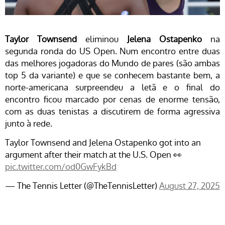
Taylor Townsend
eliminou
Jelena Ostapenko
na
segunda ronda do US Open. Num encontro entre duas
das melhores jogadoras do Mundo de pares (são ambas
top 5 da variante) e que se conhecem bastante bem, a
norte-americana surpreendeu a letã e o final do
encontro ficou marcado por cenas de enorme tensão,
com as duas tenistas a discutirem de forma agressiva
junto à rede.
Taylor Townsend and Jelena Ostapenko got into an
argument after their match at the U.S. Open 👀
pic.twitter.com/od0GwFykBd
— The Tennis Letter (@TheTennisLetter)
August 27, 2025