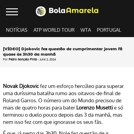
NOTÍCIAS
ATP WORLD TOUR
WTA
PORTUGAL
[VÍDEO] Djokovic fez questão de cumprimentar jovem fã
quase às 3h30 da manhã
Por
Pedro Gonçalo Pinto
- June 2, 2024
Novak Djokovic
fez um esforço hercúleo para superar
uma duríssima batalha rumo aos oitavos-de-final de
Roland Garros. O número um do Mundo precisou de
mais de quatro horas para bater
Lorenzo Musetti
e só
terminou o duelo pouco depois das 3 da manhã, mas
nem isso fez com que ignorasse os seus fãs.
É que, já perto das 3h30, Nole fez questão de ir