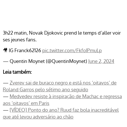
3h22 matin, Novak Djokovic prend le temps d’aller voir
ses jeunes fans.
🎥 IG Franck62126
pic.twitter.com/FkfoIPmuLp
— Quentin Moynet (@QuentinMoynet)
June 2, 2024
Leia também:
—
Zverev sai de buraco negro e está nos ‘oitavos’ de
Roland Garros pelo sétimo ano seguido
—
Medvedev resiste à inspiração de Machac e regressa
aos ‘oitavos’ em Paris
—
[VÍDEO] Ponto do ano? Ruud faz bola inacreditável
que até levou adversário ao chão