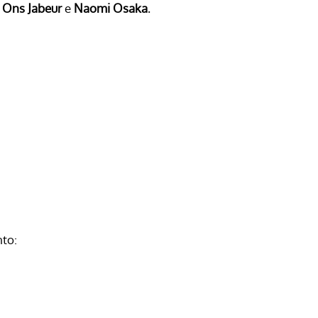
e
Ons Jabeur
e
Naomi Osaka
.
nto: