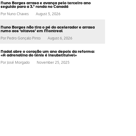
Nuno Borges arrasa e avança pelo terceiro ano
seguido para a 3.ª ronda no Canadá
Por
Nuno Chaves
August 5, 2026
Nuno Borges não tira o pé do acelerador e arrasa
rumo aos ‘oitavos’ em Montreal
Por
Pedro Gonçalo Pinto
August 6, 2026
Nadal abre o coração um ano depois da reforma:
«A adrenalina do ténis é insubstituível»
Por
José Morgado
November 25, 2025