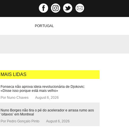
PORTUGAL
MAIS LIDAS
Fonseca não aprova ideia revolucionária de Djokovic:
«Disse isso porque está mais velho»
Por
Nuno Chaves
August 6, 2026
Nuno Borges não tira o pé do acelerador e arrasa rumo aos
‘oitavos’ em Montreal
Por
Pedro Gonçalo Pinto
August 6, 2026