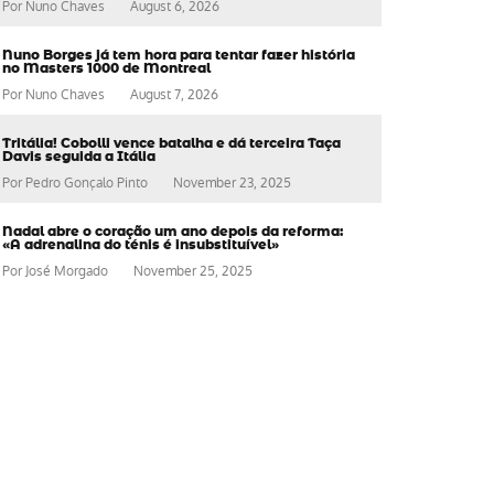
Por
Nuno Chaves
August 6, 2026
Nuno Borges já tem hora para tentar fazer história
no Masters 1000 de Montreal
Por
Nuno Chaves
August 7, 2026
Tritália! Cobolli vence batalha e dá terceira Taça
Davis seguida a Itália
Por
Pedro Gonçalo Pinto
November 23, 2025
Nadal abre o coração um ano depois da reforma:
«A adrenalina do ténis é insubstituível»
Por
José Morgado
November 25, 2025