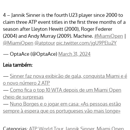
4 – Jannik Sinner is the fourth U23 player since 2000 to
claim three ATP event titles in the first three months of a
season after Lleyton Hewitt (2000), Roger Federer
(2004) and Andy Murray (2009). Machine.
#MiamiOpen
|
@MiamiOpen
@atptour
pic.twitter.com/jgU9PElu2Y
— OptaAce (@OptaAce)
March 31, 2024
Leia também:
—
Sinner faz nova exibição de gala, conquista Miami e é
o novo número 2 ATP
—
Como fica o top 10 WTA depois de um Miami Open
cheio de surpresas
—
Nuno Borges e o jogar em casa: «As pessoas estão
sempre à espera que os portugueses vão mais longe»
Categorias:
ATP World Tour
Jannik Sinner
Miami Open