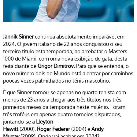
Jannik Sinner
continua absolutamente imparável em
2024. O jovem italiano de 22 anos conquistou o seu
terceiro título esta temporada, ao arrebatar o Masters
1000 de Miami, com uma nova exibição de gala, desta
feita diante de
Grigor Dimitrov
. Para que se entenda, o
novo número dois do Mundo está a entrar por caminhos
poucas vezes palmilhados no ténis masculino.
É que Sinner tornou-se apenas no quarto tenista com
menos de 23 anos a chegar aos três títulos nos três
primeiros meses da temporada neste milénio. Foram
três troféus em apenas quatro torneios disputados,
juntando-se a
Lleyton
Hewitt
(2000),
Roger Federer
(2004) e
Andy
Murray
(2009). Onde vai acabar em 2024?