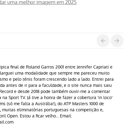
ra dar uma melhor imagem em 2025
pica final de Roland Garros 2001 entre Jennifer Capriati e
s larguei uma modalidade que sempre me pareceu muito
ismo e pelo ténis foram crescendo lado a lado. Entrei para
a antes de ir para a faculdade, e o site nunca mais saiu
o Record e desde 2018 pode também ouvir-me a comentar
na Sport TV. Já tive a honra de fazer a cobertura 'in loco'
ms (só me falta a Austrália!), do ATP Masters 1000 de
, muitas eliminatórias portuguesas na competição e,
oril Open. Estou a ficar velho... Email:
il.com