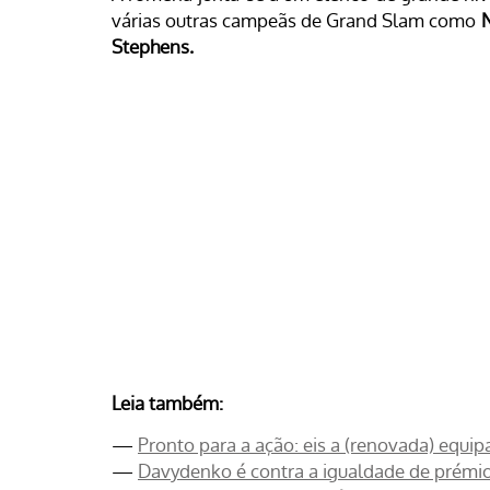
várias outras campeãs de Grand Slam como
N
Stephens.
Leia também:
—
Pronto para a ação: eis a (renovada) equip
—
Davydenko é contra a igualdade de prémi