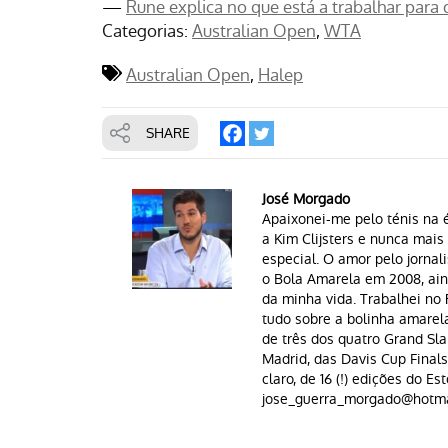
—
Rune explica no que está a trabalhar pa
Categorias:
Australian Open
WTA
Australian Open
Halep
SHARE
José Morgado
Apaixonei-me pelo ténis na é
a Kim Clijsters e nunca mai
especial. O amor pelo jornal
o Bola Amarela em 2008, aind
da minha vida. Trabalhei n
tudo sobre a bolinha amarela 
de três dos quatro Grand Sla
Madrid, das Davis Cup Finals
claro, de 16 (!) edições do Est
jose_guerra_morgado@hotma