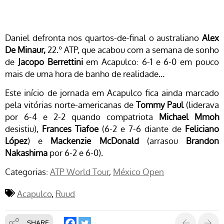
Daniel defronta nos quartos-de-final o australiano
Alex
De Minaur,
22.º ATP, que acabou com a semana de sonho
de
Jacopo Berrettini
em Acapulco: 6-1 e 6-0 em pouco
mais de uma hora de banho de realidade…
Este início de jornada em Acapulco fica ainda marcado
pela vitórias norte-americanas de
Tommy Paul
(liderava
por 6-4 e 2-2 quando compatriota
Michael Mmoh
desistiu),
Frances Tiafoe
(6-2 e 7-6 diante de
Feliciano
López
) e
Mackenzie McDonald
(arrasou
Brandon
Nakashima
por 6-2 e 6-0).
Categorias:
ATP World Tour
México Open
Acapulco
Ruud
SHARE