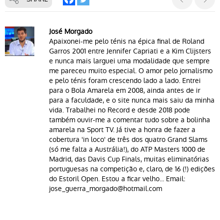
José Morgado
Apaixonei-me pelo ténis na épica final de Roland
Garros 2001 entre Jennifer Capriati e a Kim Clijsters
e nunca mais larguei uma modalidade que sempre
me pareceu muito especial. O amor pelo jornalismo
e pelo ténis foram crescendo lado a lado. Entrei
para o Bola Amarela em 2008, ainda antes de ir
para a faculdade, e o site nunca mais saiu da minha
vida. Trabalhei no Record e desde 2018 pode
também ouvir-me a comentar tudo sobre a bolinha
amarela na Sport TV. Já tive a honra de fazer a
cobertura 'in loco' de três dos quatro Grand Slams
(só me falta a Austrália!), do ATP Masters 1000 de
Madrid, das Davis Cup Finals, muitas eliminatórias
portuguesas na competição e, claro, de 16 (!) edições
do Estoril Open. Estou a ficar velho... Email:
jose_guerra_morgado@hotmail.com