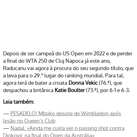
Depois de ser campeã do US Open em 2022 e de perder
a final do WTA 250 de Cluj Napoca já este ano,
Raducanu vai agora à procura do seu segundo título, que
a leva para o 29.º lugar do ranking mundial. Para tal,
agora terá de bater a croata
Donna Vekic
(76.ª), que
despachou a britânica
Katie Boulter
(73.ª), por 6-1 e 6-3.
Leia também:
—
PESADELO! Mboko desiste de Wimbledon após
lesão no Queen’s Club
—
Nadal: «Ainda me custa ver o passing shot contra
Djokovic na final do Open da Austrália»