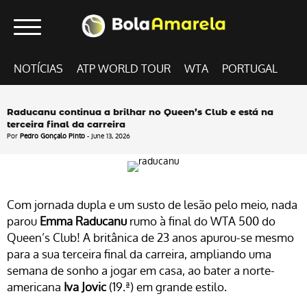
NOTÍCIAS
ATP WORLD TOUR
WTA
PORTUGAL
Raducanu continua a brilhar no Queen’s Club e está na
terceira final da carreira
Por
Pedro Gonçalo Pinto
- June 13, 2026
Com jornada dupla e um susto de lesão pelo meio, nada
parou
Emma Raducanu
rumo à final do WTA 500 do
Queen’s Club! A britânica de 23 anos apurou-se mesmo
para a sua terceira final da carreira, ampliando uma
semana de sonho a jogar em casa, ao bater a norte-
americana
Iva Jovic
(19.ª) em grande estilo.