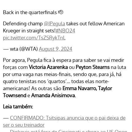
Back in the quarterfinals 🫡
Defending champ
@JPegula
takes out fellow American
Krueger in straight sets!
#NBO24
pic.twitter.com/TsZSRykTnL
— wta (@WTA)
August 9, 2024
Por agora, Pegula fica à espera para saber se vai medir
forças com
Victoria Azarenka
ou
Peyton Stearns
na luta
por uma vaga nas meias-finais, sendo que, para já, há
quatro tenistas nos ‘quartos’… todas elas norte-
americanas! As outras são
Emma Navarro, Taylor
Townsend
e
Amanda Anisimova
.
Leia também:
—
CONFIRMADO: Tsitsipas anuncia que o pai deixa de
ser o seu treinador
—
Djokovic está fora de Cincinnati e chega ao US Open