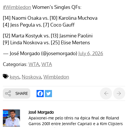
#Wimbledon
Women’s Singles QFs:
[14] Naomi Osaka vs. [10] Karolina Muchova
[4] Jess Pegula vs. [7] Coco Gauff
[12] Marta Kostyuk vs. [13] Jasmine Paolini
[9] Linda Noskova vs. [25] Elise Mertens
— José Morgado (@josemorgado)
July 6, 2026
Categorias:
WTA
WTA
keys
Noskova
Wimbledon
SHARE
José Morgado
Apaixonei-me pelo ténis na épica final de Roland
Garros 2001 entre Jennifer Capriati e a Kim Clijsters