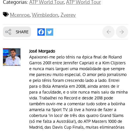
Categorias:
ATP World Tour
ATP World Tour
Mcenroe
Wimbledon
Zverev
SHARE
José Morgado
Apaixonei-me pelo ténis na épica final de Roland
Garros 2001 entre Jennifer Capriati e a Kim Clijsters
e nunca mais larguei uma modalidade que sempre
me pareceu muito especial. O amor pelo jornalismo
e pelo ténis foram crescendo lado a lado. Entrei
para o Bola Amarela em 2008, ainda antes de ir
para a faculdade, e o site nunca mais saiu da minha
vida. Trabalhei no Record e desde 2018 pode
também ouvir-me a comentar tudo sobre a bolinha
amarela na Sport TV. Já tive a honra de fazer a
cobertura 'in loco' de três dos quatro Grand Slams
(só me falta a Austrália!), do ATP Masters 1000 de
Madrid, das Davis Cup Finals, muitas eliminatórias