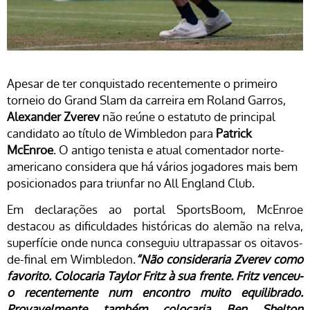
Apesar de ter conquistado recentemente o primeiro
torneio do Grand Slam da carreira em Roland Garros,
Alexander Zverev
não reúne o estatuto de principal
candidato ao título de Wimbledon para
Patrick
McEnroe
. O antigo tenista e atual comentador norte-
americano considera que há vários jogadores mais bem
posicionados para triunfar no All England Club.
Em declarações ao portal SportsBoom, McEnroe
destacou as dificuldades históricas do alemão na relva,
superfície onde nunca conseguiu ultrapassar os oitavos-
de-final em Wimbledon.
“Não consideraria Zverev como
favorito. Colocaria Taylor Fritz à sua frente. Fritz venceu-
o recentemente num encontro muito equilibrado.
Provavelmente também colocaria Ben Shelton