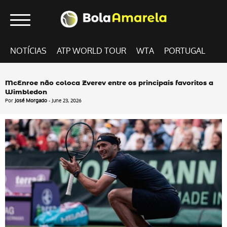
NOTÍCIAS
ATP WORLD TOUR
WTA
PORTUGAL
McEnroe não coloca Zverev entre os principais favoritos a
Wimbledon
Por
José Morgado
- June 23, 2026