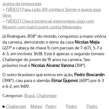
grama da temporada
–
[VÍDEO] Papa Leão XIV conhece Sinner e quase joga
tênis
–
[VÍDEO] Chuva torrencial interrompeu jogo com
Musetti com match point contra Medvedev
Já Rodrigues, 858º do mundo, conquistou a maior vitória
da carreira, derrotando o dono da casa
Nicolas Mejia
(227º e cabeça de chave 1) com parciais de 7-6(7), 5-7 e
6-3, em incríveis 3h38. Este é apenas o segundo torneio
Challenger do jovem de 19 anos na carreira. Seu
próximo rival é
Nicolas Alvarez Varona
(314º).
O outro brasileiro que entrou em ação,
Pedro Boscardin
(398º), caiu para o alemão
Elmar Ejupovic
(601º) por 6-3
e 6-2, em 1h09.
Categorias:
Brasil
Challenger
Challenger
Mateo
Pedro
Pedro
Pedro