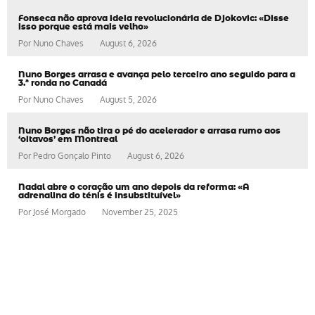
Fonseca não aprova ideia revolucionária de Djokovic: «Disse
isso porque está mais velho»
Por
Nuno Chaves
August 6, 2026
Nuno Borges arrasa e avança pelo terceiro ano seguido para a
3.ª ronda no Canadá
Por
Nuno Chaves
August 5, 2026
Nuno Borges não tira o pé do acelerador e arrasa rumo aos
‘oitavos’ em Montreal
Por
Pedro Gonçalo Pinto
August 6, 2026
Nadal abre o coração um ano depois da reforma: «A
adrenalina do ténis é insubstituível»
Por
José Morgado
November 25, 2025