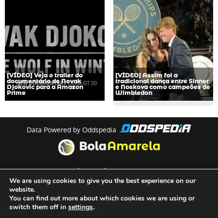
[VÍDEO] Veja o trailer do
[VÍDEO] Assim foi a
documentário de Novak
tradicional dança entre Sinner
Djokovic para a Amazon
e Noskova como campeões de
Prime
Wimbledon
Data Powered by Oddspedia
theme by
meow
We are using cookies to give you the best experience on our
website.
You can find out more about which cookies we are using or
Quem Somos
switch them off in
settings
.
Termos e Condições de Utilização