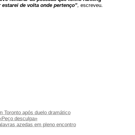
r
estarei de volta onde
pertenço”
,
escreveu.
em Toronto após duelo dramático
: «Peço desculpa»
alavras azedas em pleno encontro