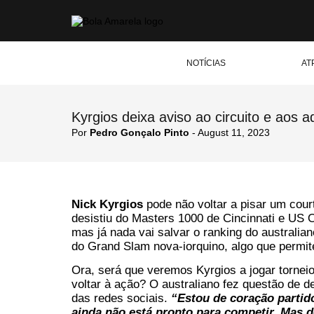
NOTÍCIAS
AT
Kyrgios deixa aviso ao circuito e aos 
Por
Pedro Gonçalo Pinto
- August 11, 2023
Nick Kyrgios
pode não voltar a pisar um cou
desistiu do Masters 1000 de Cincinnati e US O
mas já nada vai salvar o ranking do australia
do Grand Slam nova-iorquino, algo que permite
Ora, será que veremos Kyrgios a jogar tornei
voltar à ação? O australiano fez questão de d
das redes sociais.
“Estou de coração partid
ainda não está pronto para competir. Mas 