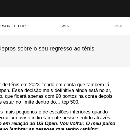
P WORLD TOUR
WTA
PADEL
adeptos sobre o seu regresso ao ténis
rt de ténis em 2023, tendo em conta que também já
pen. Essa decisão mais definitiva ainda está no ar,
no, que ficará apenas com 90 pontos na conta depois
 estar no limite dentro do… top 500.
os mais pequenos e de escalões inferiores quando
eixar um aviso indiretamente nesse sentido através
o em relação ao US Open. Vou voltar. O meu pulso
devo lembrar as pessoas que tenho ranking