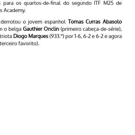
s para os quartos-de-final do segundo ITF M25 de
nis Academy.
) derrotou o jovem espanhol
Tomas Curras Abasolo
om o belga
Gauthier Onclin
(primeiro cabeça-de-série),
triota
Diogo Marques
(933.º) por 1-6, 6-2 e 6-2 e agora
terceiro favorito).