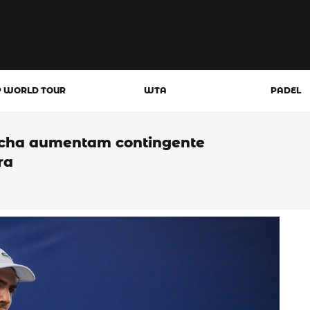
P WORLD TOUR
WTA
PADEL
ocha aumentam contingente
ra