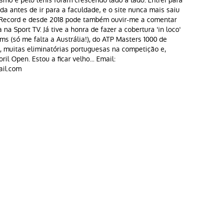
ismo e pelo ténis foram crescendo lado a lado. Entrei para
a antes de ir para a faculdade, e o site nunca mais saiu
o Record e desde 2018 pode também ouvir-me a comentar
na Sport TV. Já tive a honra de fazer a cobertura 'in loco'
ms (só me falta a Austrália!), do ATP Masters 1000 de
, muitas eliminatórias portuguesas na competição e,
oril Open. Estou a ficar velho... Email:
il.com