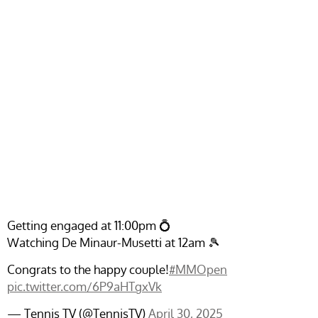
Getting engaged at 11:00pm 💍
Watching De Minaur-Musetti at 12am 🎾
Congrats to the happy couple!
#MMOpen
pic.twitter.com/6P9aHTgxVk
— Tennis TV (@TennisTV)
April 30, 2025