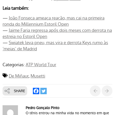
Leia também:
—
João Fonseca ameaça reação, mas cai na primeira
ronda do Millennium Estoril Open
—
Jaime Faria regressa após dois meses com derrota na
estreia no Estoril Open
—
Swiatek leva pneu, mas vira e derrota Keys rumo às
‘meias’ de Madrid
Categorias:
ATP World Tour
De Miñaur
Musetti
SHARE
Pedro Gonçalo Pinto
O ténis entrou na minha vida no momento em que