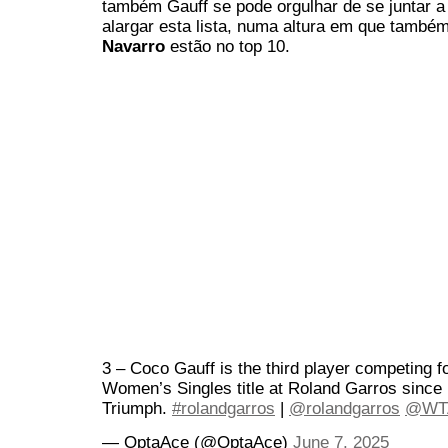
também Gauff se pode orgulhar de se juntar a
alargar esta lista, numa altura em que també
Navarro
estão no top 10.
3 – Coco Gauff is the third player competing f
Women’s Singles title at Roland Garros since 
Triumph.
#rolandgarros
|
@rolandgarros
@WT
— OptaAce (@OptaAce)
June 7, 2025