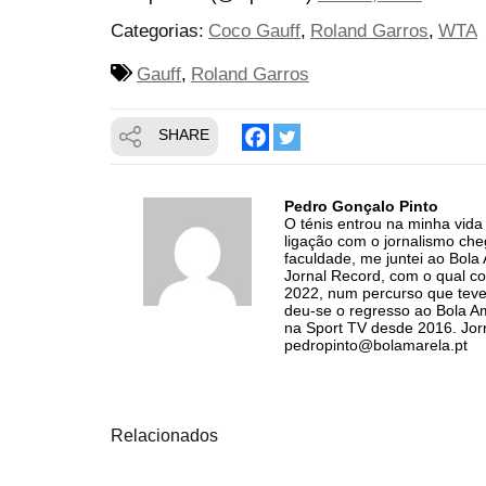
Categorias:
Coco Gauff
Roland Garros
WTA
Gauff
Roland Garros
SHARE
Pedro Gonçalo Pinto
O ténis entrou na minha vid
ligação com o jornalismo ch
faculdade, me juntei ao Bol
Jornal Record, com o qual co
2022, num percurso que teve
deu-se o regresso ao Bola Am
na Sport TV desde 2016. Jorn
pedropinto@bolamarela.pt
Relacionados