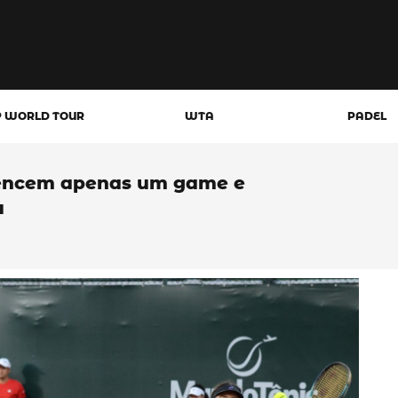
P WORLD TOUR
WTA
PADEL
 vencem apenas um game e
u