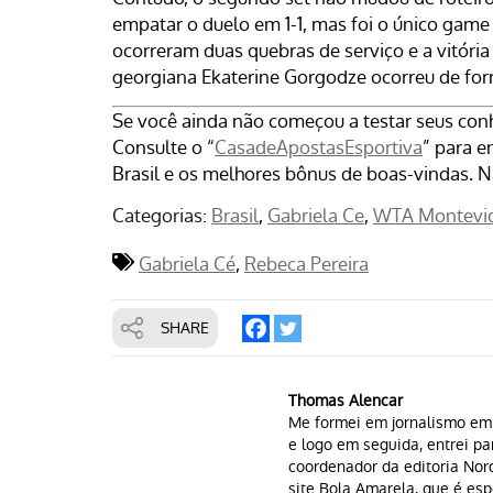
empatar o duelo em 1-1, mas foi o único game 
ocorreram duas quebras de serviço e a vitóri
georgiana Ekaterine Gorgodze ocorreu de for
Se você ainda não começou a testar seus conhe
Consulte o “
CasadeApostasEsportiva
” para e
Brasil e os melhores bônus de boas-vindas. N
Categorias:
Brasil
Gabriela Ce
WTA Montevi
Gabriela Cé
Rebeca Pereira
SHARE
Thomas Alencar
Me formei em jornalismo em 2
e logo em seguida, entrei pa
coordenador da editoria Nord
site Bola Amarela, que é esp