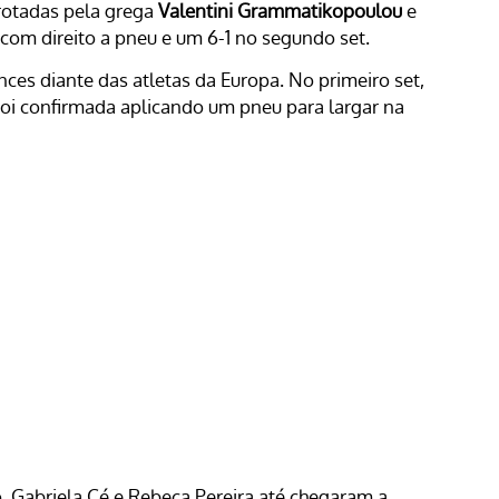
rrotadas pela grega
Valentini Grammatikopoulou
e
 com direito a pneu e um 6-1 no segundo set.
ces diante das atletas da Europa. No primeiro set,
 foi confirmada aplicando um pneu para largar na
. Gabriela Cé e Rebeca Pereira até chegaram a