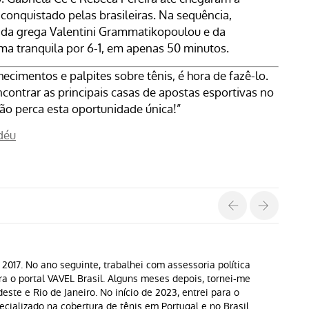
conquistado pelas brasileiras. Na sequência,
a da grega Valentini Grammatikopoulou e da
ma tranquila por 6-1, em apenas 50 minutos.
cimentos e palpites sobre tênis, é hora de fazê-lo.
ncontrar as principais casas de apostas esportivas no
ão perca esta oportunidade única!”
déu
017. No ano seguinte, trabalhei com assessoria política
ra o portal VAVEL Brasil. Alguns meses depois, tornei-me
este e Rio de Janeiro. No início de 2023, entrei para o
ecializado na cobertura de tênis em Portugal e no Brasil.