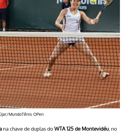
dújar/MundoTênis OPen
a
na chave de duplas do
WTA 125 de Montevidéu
, no